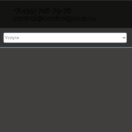
Skip to content
+7(495) 748-79-78
control@controlgroup.ru