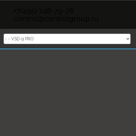
Skip to content
+7(495) 748-79-78
control@controlgroup.ru